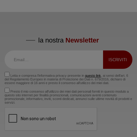
la nostra
Newsletter
Letta e compresa l’informativa privacy presente in
questo link
, ai sensi dell’art. 6
del Regolamento Europeo in materia di Protezione dei Dati n. 679/2016, dichiaro di
essere maggiore di 16 anni e presto il consenso all’utilizzo dei miei dati.
Presto il mio consenso all'utilizzo dei miei dati personali forniti in questo modulo a
questo sito internet per finalità promozionali, comunicazioni aventi contenuto
promozionale, informativo, inviti, sconti dedicati, annunci sulle ultime novità di prodotti e
servizi.