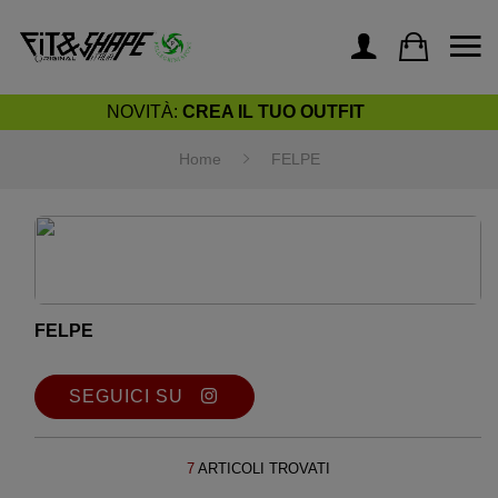
NOVITÀ:
CREA IL TUO OUTFIT
Home
FELPE
FELPE
SEGUICI SU
7
ARTICOLI TROVATI