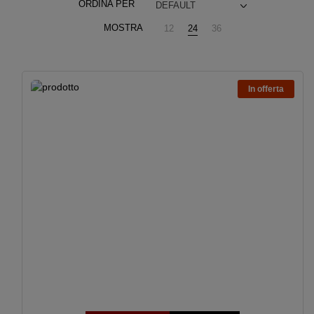
ORDINA PER
DEFAULT
MOSTRA
12
24
36
In offerta