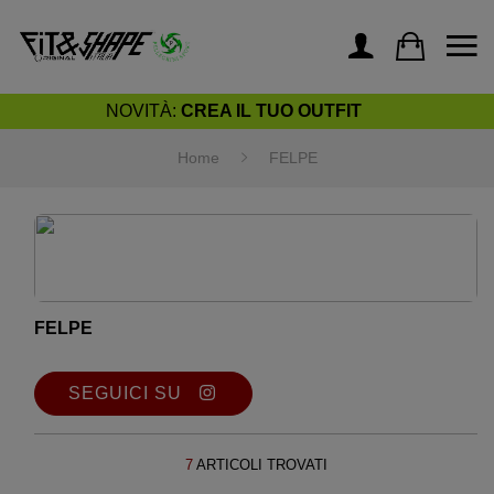
NOVITÀ:
CREA IL TUO OUTFIT
Home
FELPE
FELPE
SEGUICI SU
7
ARTICOLI TROVATI