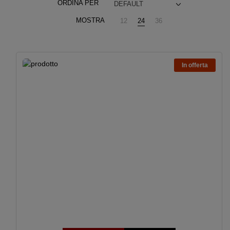
ORDINA PER
DEFAULT
MOSTRA
12
24
36
In offerta