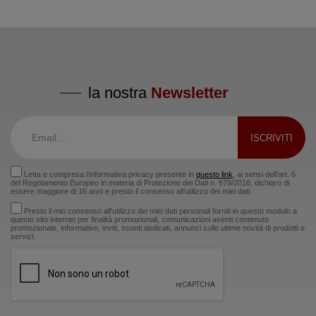
la nostra
Newsletter
Letta e compresa l’informativa privacy presente in
questo link
, ai sensi dell’art. 6
del Regolamento Europeo in materia di Protezione dei Dati n. 679/2016, dichiaro di
essere maggiore di 16 anni e presto il consenso all’utilizzo dei miei dati.
Presto il mio consenso all'utilizzo dei miei dati personali forniti in questo modulo a
questo sito internet per finalità promozionali, comunicazioni aventi contenuto
promozionale, informativo, inviti, sconti dedicati, annunci sulle ultime novità di prodotti e
servizi.