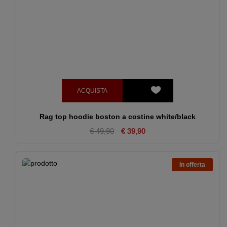
ACQUISTA
Rag top hoodie boston a costine white/black
€ 49,90
€ 39,90
In offerta