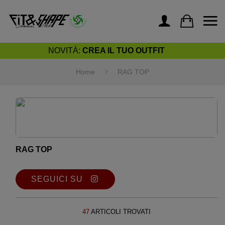
NOVITÀ:
CREA IL TUO OUTFIT
Home
RAG TOP
RAG TOP
SEGUICI SU
47
ARTICOLI TROVATI