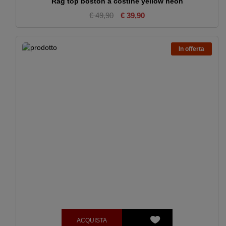
Rag top boston a costine yellow neon
€ 49,90
€ 39,90
In offerta
ACQUISTA