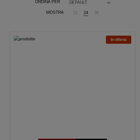
ORDINA PER
DEFAULT
MOSTRA
12
24
36
In offerta