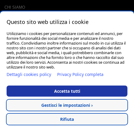
CHI SIAMO
CONTATTI
Questo sito web utilizza i cookie
RACCOLTA PUNTI
CARRELLO
Utilizziamo i cookies per personalizzare contenuti ed annunci, per
fornire funzionalità dei social media e per analizzare il nostro
LOGIN
traffico. Condividiamo inoltre informazioni sul modo in cui utilizza il
PASSWORD DIMENTICATA?
nostro sito con i nostri partner che si occupano di analisi dei dati
web, pubblicità e social media, i quali potrebbero combinarle con
altre informazioni che ha fornito loro o che hanno raccolto dal suo
utilizzo dei loro servizi. Acconsenta ai nostri cookies se continua ad
utilizzare il nostro sito web.
Dettagli cookies policy
Privacy Policy completa
Accetta tutti
Via dell'Artigianato, 1 62018 Porto Potenza Picena (MC) - PIVA
02045320435 - PEC pellegrini.mara@pec.it
Gestisci le impostazioni ›
Filtra risultati
Vendita abbigliamento
Privacy
Cookie
Termini &
Rifiuta
tecnico
Policy
Policy
Condizioni
Hosted & created by
Clion