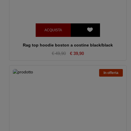
ACQUISTA
Rag top hoodie boston a costine black/black
€ 49,90
€ 39,90
In offerta