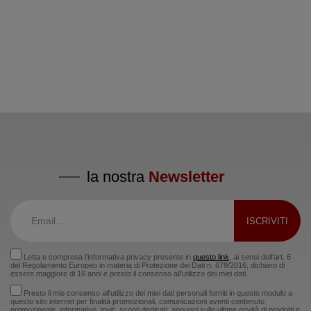
la nostra
Newsletter
Letta e compresa l’informativa privacy presente in
questo link
, ai sensi dell’art. 6
del Regolamento Europeo in materia di Protezione dei Dati n. 679/2016, dichiaro di
essere maggiore di 16 anni e presto il consenso all’utilizzo dei miei dati.
Presto il mio consenso all'utilizzo dei miei dati personali forniti in questo modulo a
questo sito internet per finalità promozionali, comunicazioni aventi contenuto
promozionale, informativo, inviti, sconti dedicati, annunci sulle ultime novità di prodotti e