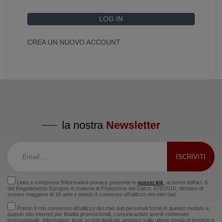
LOG IN
CREA UN NUOVO ACCOUNT
la nostra
Newsletter
Letta e compresa l’informativa privacy presente in
questo link
, ai sensi dell’art. 6
del Regolamento Europeo in materia di Protezione dei Dati n. 679/2016, dichiaro di
essere maggiore di 16 anni e presto il consenso all’utilizzo dei miei dati.
Presto il mio consenso all'utilizzo dei miei dati personali forniti in questo modulo a
questo sito internet per finalità promozionali, comunicazioni aventi contenuto
promozionale, informativo, inviti, sconti dedicati, annunci sulle ultime novità di prodotti e