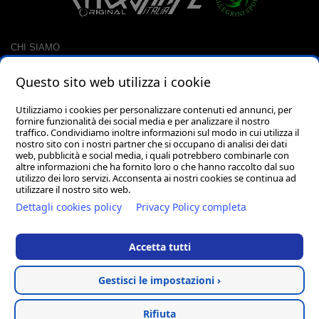
CHI SIAMO
CONTATTI
Questo sito web utilizza i cookie
RACCOLTA PUNTI
CARRELLO
Utilizziamo i cookies per personalizzare contenuti ed annunci, per
fornire funzionalità dei social media e per analizzare il nostro
LOGIN
traffico. Condividiamo inoltre informazioni sul modo in cui utilizza il
PASSWORD DIMENTICATA?
nostro sito con i nostri partner che si occupano di analisi dei dati
web, pubblicità e social media, i quali potrebbero combinarle con
altre informazioni che ha fornito loro o che hanno raccolto dal suo
utilizzo dei loro servizi. Acconsenta ai nostri cookies se continua ad
utilizzare il nostro sito web.
Dettagli cookies policy
Privacy Policy completa
Accetta tutti
Via dell'Artigianato, 1 62018 Porto Potenza Picena (MC) - PIVA
02045320435 - PEC pellegrini.mara@pec.it
Gestisci le impostazioni ›
Vendita abbigliamento
Privacy
Cookie
Termini &
Rifiuta
tecnico
Policy
Policy
Condizioni