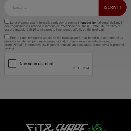
Letta e compresa l’informativa privacy presente in
questo link
, ai sensi dell’art. 6
del Regolamento Europeo in materia di Protezione dei Dati n. 679/2016, dichiaro di
essere maggiore di 16 anni e presto il consenso all’utilizzo dei miei dati.
Presto il mio consenso all'utilizzo dei miei dati personali forniti in questo modulo a
questo sito internet per finalità promozionali, comunicazioni aventi contenuto
promozionale, informativo, inviti, sconti dedicati, annunci sulle ultime novità di prodotti e
servizi.