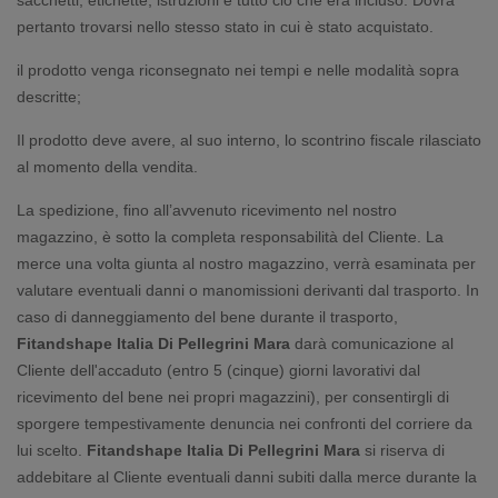
sacchetti, etichette, istruzioni e tutto ciò che era incluso. Dovrà
pertanto trovarsi nello stesso stato in cui è stato acquistato.
il prodotto venga riconsegnato nei tempi e nelle modalità sopra
descritte;
Il prodotto deve avere, al suo interno, lo scontrino fiscale rilasciato
al momento della vendita.
La spedizione, fino all’avvenuto ricevimento nel nostro
magazzino, è sotto la completa responsabilità del Cliente. La
merce una volta giunta al nostro magazzino, verrà esaminata per
valutare eventuali danni o manomissioni derivanti dal trasporto. In
caso di danneggiamento del bene durante il trasporto,
Fitandshape Italia Di Pellegrini Mara
darà comunicazione al
Cliente dell'accaduto (entro 5 (cinque) giorni lavorativi dal
ricevimento del bene nei propri magazzini), per consentirgli di
sporgere tempestivamente denuncia nei confronti del corriere da
lui scelto.
Fitandshape Italia Di Pellegrini Mara
si riserva di
addebitare al Cliente eventuali danni subiti dalla merce durante la