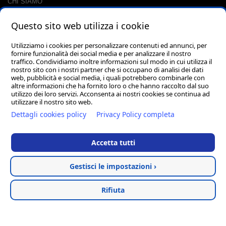
CHI SIAMO
CONTATTI
Questo sito web utilizza i cookie
RACCOLTA PUNTI
CARRELLO
Utilizziamo i cookies per personalizzare contenuti ed annunci, per
fornire funzionalità dei social media e per analizzare il nostro
LOGIN
traffico. Condividiamo inoltre informazioni sul modo in cui utilizza il
PASSWORD DIMENTICATA?
nostro sito con i nostri partner che si occupano di analisi dei dati
web, pubblicità e social media, i quali potrebbero combinarle con
altre informazioni che ha fornito loro o che hanno raccolto dal suo
utilizzo dei loro servizi. Acconsenta ai nostri cookies se continua ad
utilizzare il nostro sito web.
Dettagli cookies policy
Privacy Policy completa
Accetta tutti
Via dell'Artigianato, 1 62018 Porto Potenza Picena (MC) - PIVA
02045320435 - PEC pellegrini.mara@pec.it
Gestisci le impostazioni ›
Vendita abbigliamento
Privacy
Cookie
Termini &
Rifiuta
tecnico
Policy
Policy
Condizioni
Hosted & created by
Clion